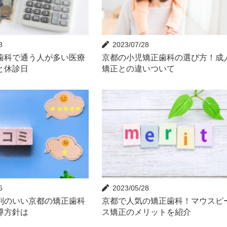
8
2023/07/28
歯科で通う人が多い医療
京都の小児矯正歯科の選び方！成
と休診日
矯正との違いついて
6
2023/05/28
判のいい京都の矯正歯科
京都で人気の矯正歯科！マウスピ
導方針は
ス矯正のメリットを紹介