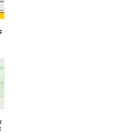
歯
正
！