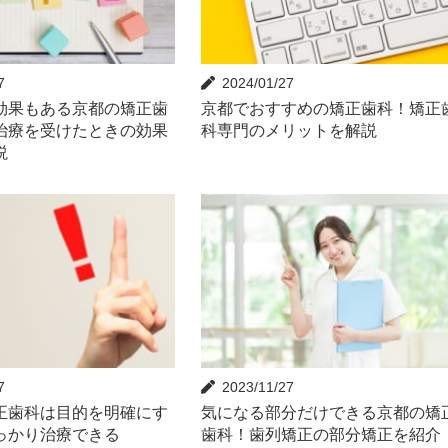
7
2024/01/27
効果もある京都の矯正歯
京都でおすすめの矯正歯科！矯正
治療を受けたときの効果
科専門のメリットを解説
説
7
2023/11/27
正歯科は目的を明確にす
気になる部分だけできる京都の矯
っかり治療できる
歯科！歯列矯正の部分矯正を紹介