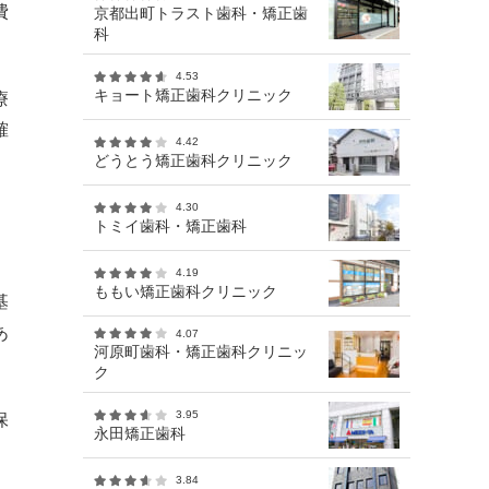
費
京都出町トラスト歯科・矯正歯
科
4.53
キョート矯正歯科クリニック
療
確
4.42
どうとう矯正歯科クリニック
4.30
トミイ歯科・矯正歯科
4.19
ももい矯正歯科クリニック
基
あ
4.07
河原町歯科・矯正歯科クリニッ
ク
3.95
保
永田矯正歯科
3.84