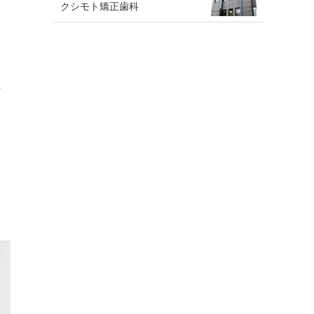
クシモト矯正歯科
。
れ
、